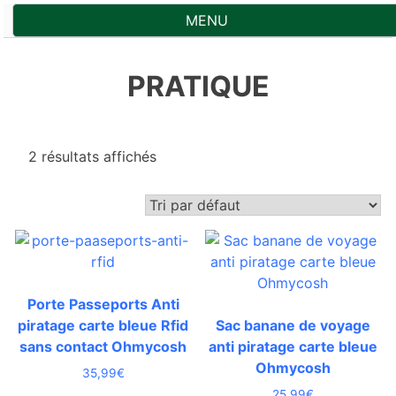
Skip
MENU
to
content
PRATIQUE
2 résultats affichés
Porte Passeports Anti
piratage carte bleue Rfid
Sac banane de voyage
sans contact Ohmycosh
anti piratage carte bleue
Ohmycosh
35,99
€
25,99
€