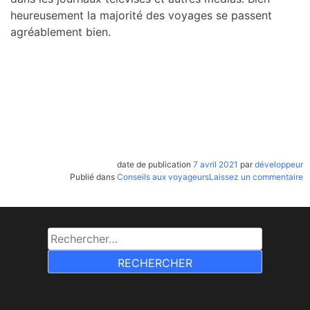
heureusement la majorité des voyages se passent
agréablement bien.
date de publication
7 avril 2021
par
développeur
d
Publié dans
Conseils aux voyageurs
Laissez un commentaire
C
a
v
Rechercher :