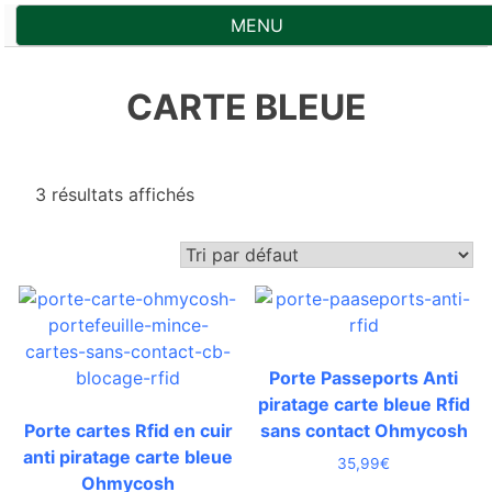
Skip
MENU
to
content
CARTE BLEUE
3 résultats affichés
Porte Passeports Anti
piratage carte bleue Rfid
Porte cartes Rfid en cuir
sans contact Ohmycosh
anti piratage carte bleue
35,99
€
Ohmycosh